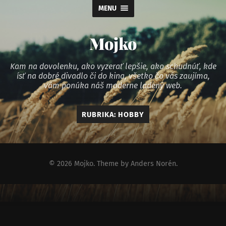
MENU
Mojko
Kam na dovolenku, ako vyzerať lepšie, ako schudnúť, kde
ísť na dobré divadlo či do kina, všetko čo vás zaujíma,
vám ponúka náš moderne ladený web.
RUBRIKA:
HOBBY
© 2026
Mojko
. Theme by
Anders Norén
.