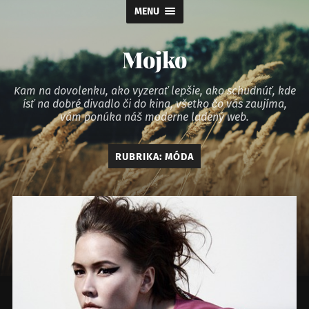
MENU
Mojko
Kam na dovolenku, ako vyzerať lepšie, ako schudnúť, kde
ísť na dobré divadlo či do kina, všetko čo vás zaujíma,
vám ponúka náš moderne ladený web.
RUBRIKA:
MÓDA