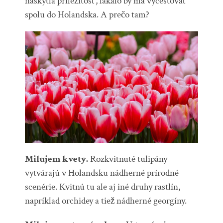
naskytla príležitosť, lákalo by ma vycestovať
spolu do Holandska. A prečo tam?
Milujem kvety.
Rozkvitnuté tulipány
vytvárajú v Holandsku nádherné prírodné
scenérie. Kvitnú tu ale aj iné druhy rastlín,
napríklad orchidey a tiež nádherné georgíny.