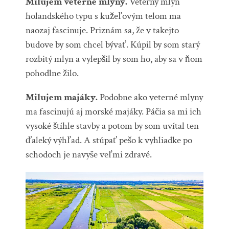
Milujem veterné mlyny.
Veterný mlyn
holandského typu s kužeľovým telom ma
naozaj fascinuje. Priznám sa, že v takejto
budove by som chcel bývať. Kúpil by som starý
rozbitý mlyn a vylepšil by som ho, aby sa v ňom
pohodlne žilo.
Milujem majáky.
Podobne ako veterné mlyny
ma fascinujú aj morské majáky. Páčia sa mi ich
vysoké štíhle stavby a potom by som uvítal ten
ďaleký výhľad. A stúpať pešo k vyhliadke po
schodoch je navyše veľmi zdravé.