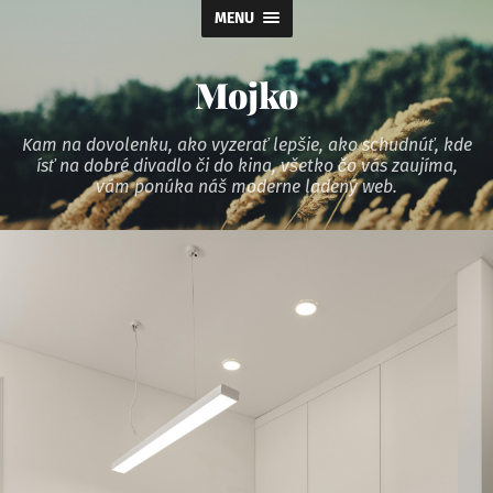
MENU
Mojko
Kam na dovolenku, ako vyzerať lepšie, ako schudnúť, kde
ísť na dobré divadlo či do kina, všetko čo vás zaujíma,
vám ponúka náš moderne ladený web.