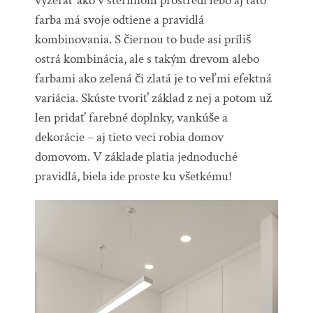
vyzerať ako v sterilnom prostredí lebo aj táto
farba má svoje odtiene a pravidlá
kombinovania. S čiernou to bude asi príliš
ostrá kombinácia, ale s takým drevom alebo
farbami ako zelená či zlatá je to veľmi efektná
variácia. Skúste tvoriť základ z nej a potom už
len pridať farebné doplnky, vankúše a
dekorácie – aj tieto veci robia domov
domovom. V základe platia jednoduché
pravidlá, biela ide proste ku všetkému!