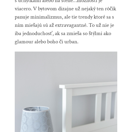
s úchytkami alebo na stene…možností je
viacero. V bytovom dizajne už nejaký ten rôčik
panuje minimalizmus, ale tie trendy ktoré sa s
ním miešajú sú až extravagantné. To už nie je
iba jednoduchosť, ak sa zmieša so štýlmi ako
glamour alebo boho či urban.