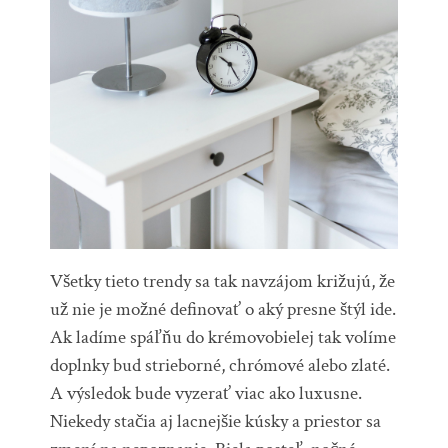
Všetky tieto trendy sa tak navzájom križujú, že
už nie je možné definovať o aký presne štýl ide.
Ak ladíme spáľňu do krémovobielej tak volíme
doplnky bud strieborné, chrómové alebo zlaté.
A výsledok bude vyzerať viac ako luxusne.
Niekedy stačia aj lacnejšie kúsky a priestor sa