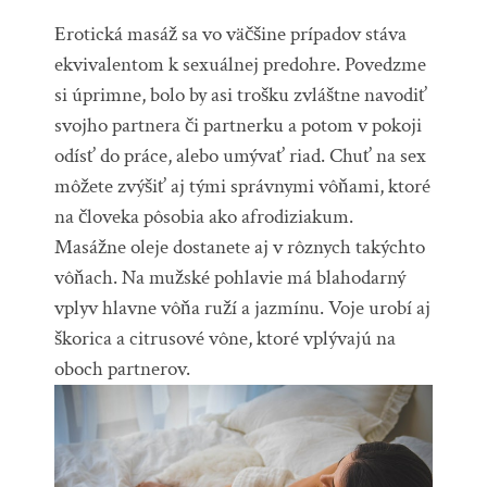
Erotická masáž sa vo väčšine prípadov stáva
ekvivalentom k sexuálnej predohre. Povedzme
si úprimne, bolo by asi trošku zvláštne navodiť
svojho partnera či partnerku a potom v pokoji
odísť do práce, alebo umývať riad. Chuť na sex
môžete zvýšiť aj tými správnymi vôňami, ktoré
na človeka pôsobia ako afrodiziakum.
Masážne oleje dostanete aj v rôznych takýchto
vôňach. Na mužské pohlavie má blahodarný
vplyv hlavne vôňa ruží a jazmínu. Voje urobí aj
škorica a citrusové vône, ktoré vplývajú na
oboch partnerov.