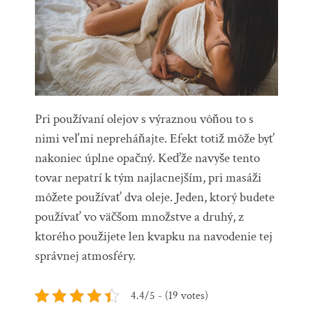
Pri používaní olejov s výraznou vôňou to s
nimi veľmi nepreháňajte. Efekt totiž môže byť
nakoniec úplne opačný. Keďže navyše tento
tovar nepatrí k tým najlacnejším, pri masáži
môžete používať dva oleje. Jeden, ktorý budete
používať vo väčšom množstve a druhý, z
ktorého použijete len kvapku na navodenie tej
správnej atmosféry.
4.4/5 - (19 votes)