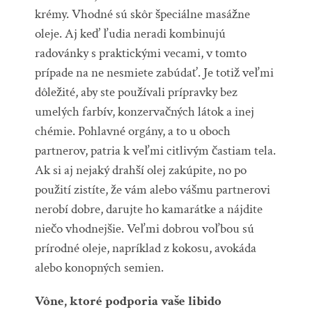
krémy. Vhodné sú skôr špeciálne masážne
oleje. Aj keď ľudia neradi kombinujú
radovánky s praktickými vecami, v tomto
prípade na ne nesmiete zabúdať. Je totiž veľmi
dôležité, aby ste používali prípravky bez
umelých farbív, konzervačných látok a inej
chémie. Pohlavné orgány, a to u oboch
partnerov, patria k veľmi citlivým častiam tela.
Ak si aj nejaký drahší olej zakúpite, no po
použití zistíte, že vám alebo vášmu partnerovi
nerobí dobre, darujte ho kamarátke a nájdite
niečo vhodnejšie. Veľmi dobrou voľbou sú
prírodné oleje, napríklad z kokosu, avokáda
alebo konopných semien.
Vône, ktoré podporia vaše libido