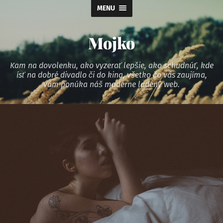
MENU
Mojko
Kam na dovolenku, ako vyzerať lepšie, ako schudnúť, kde
ísť na dobré divadlo či do kina, všetko čo vás zaujíma,
vám ponúka náš moderne ladený web.