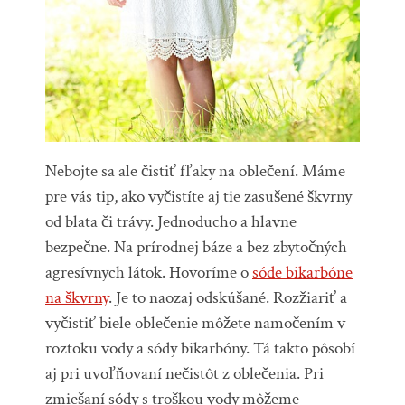
Nebojte sa ale čistiť fľaky na oblečení. Máme
pre vás tip, ako vyčistíte aj tie zasušené škvrny
od blata či trávy. Jednoducho a hlavne
bezpečne. Na prírodnej báze a bez zbytočných
agresívnych látok. Hovoríme o
sóde bikarbóne
na škvrny
. Je to naozaj odskúšané. Rozžiariť a
vyčistiť biele oblečenie môžete namočením v
roztoku vody a sódy bikarbóny. Tá takto pôsobí
aj pri uvoľňovaní nečistôt z oblečenia. Pri
zmiešaní sódy s troškou vody môžeme