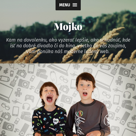
MENU
Mojko
Kam na dovolenku, ako vyzerať lepšie, ako schudnúť, kde
ísť na dobré divadlo či do kina, všetko čo vás zaujíma,
vám ponúka náš moderne ladený web.