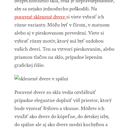
bezpečnostného skla, teda je nepravdepodobné,
aby sa nejako jednoducho poškodili. Na
posuvné sklenené dvere
si viete vybrať ich
rôzne varianty. Môžu byť v čírom, v matnom
alebo aj v pieskovanom prevedení. Viete si
vybrať rôzny motív, ktorý má byť ozdobou
vašich dverí. Ten sa vytvorí pieskovaním, alebo
priamou tlačou na sklo, prípadne lepením
grafickej fólie.
Posuvné dvere zo skla vedia ozvláštniť
prípadne elegantne doplniť váš priestor, ktorý
bude vyzerať štýlovo a vkusne. Môžete ich
využiť ako dvere do kúpeľne, do detskej izby,
do spálne ale aj ako dvere medzi kuchyňou a