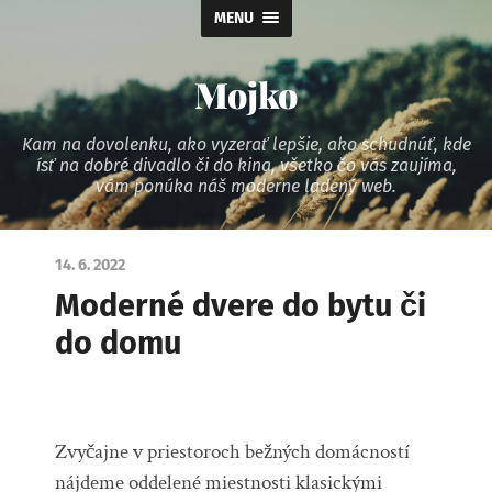
MENU
Mojko
Kam na dovolenku, ako vyzerať lepšie, ako schudnúť, kde
ísť na dobré divadlo či do kina, všetko čo vás zaujíma,
vám ponúka náš moderne ladený web.
14. 6. 2022
Moderné dvere do bytu či
do domu
Zvyčajne v priestoroch bežných domácností
nájdeme oddelené miestnosti klasickými