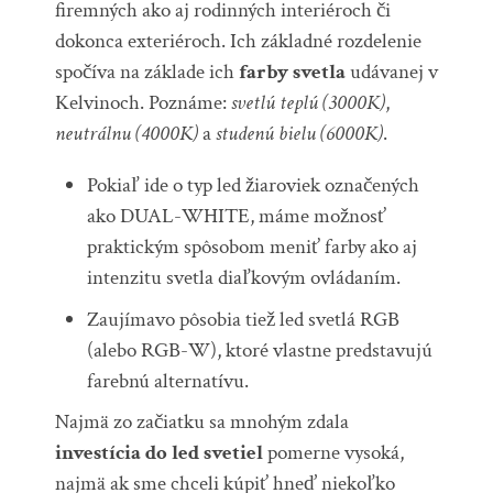
firemných ako aj rodinných interiéroch či
dokonca exteriéroch. Ich základné rozdelenie
spočíva na základe ich
farby svetla
udávanej v
Kelvinoch. Poznáme:
svetlú teplú (3000K)
,
neutrálnu (4000K)
a
studenú bielu (6000K)
.
Pokiaľ ide o typ led žiaroviek označených
ako DUAL-WHITE, máme možnosť
praktickým spôsobom meniť farby ako aj
intenzitu svetla diaľkovým ovládaním.
Zaujímavo pôsobia tiež led svetlá RGB
(alebo RGB-W), ktoré vlastne predstavujú
farebnú alternatívu.
Najmä zo začiatku sa mnohým zdala
investícia do led svetiel
pomerne vysoká,
najmä ak sme chceli kúpiť hneď niekoľko