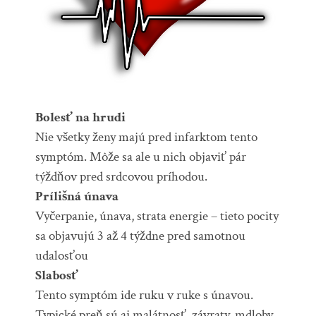
Bolesť na hrudi
Nie všetky ženy majú pred infarktom tento
symptóm. Môže sa ale u nich objaviť pár
týždňov pred srdcovou príhodou.
Prílišná únava
Vyčerpanie, únava, strata energie – tieto pocity
sa objavujú 3 až 4 týždne pred samotnou
udalosťou
Slabosť
Tento symptóm ide ruku v ruke s únavou.
Typické preň sú aj malátnosť, závraty, mdloby