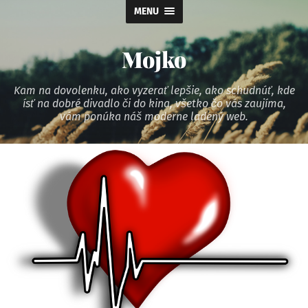
MENU
Mojko
Kam na dovolenku, ako vyzerať lepšie, ako schudnúť, kde
ísť na dobré divadlo či do kina, všetko čo vás zaujíma,
vám ponúka náš moderne ladený web.