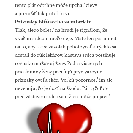
tento plát odtrhne môže upchať cievy
a prerušiť tak prítok krvi.
Príznaky blížiaceho sa infarktu
Tlak, alebo bolesť na hrudi je signálom, že
s vašim srdcom niečo deje. Máte len pár minút
na to, aby ste si zavolali pohotovosť a rýchlo sa
dostali do rúk lekárov. Zástava srdca postihuje
rovnako mužov aj ženy. Podľa viacerých
prieskumov ženy pociťujú prvé varovné
príznaky oveľa skôr. Veľkú pozornosť im ale
nevenujú, čo je dosť na škodu. Pár týždňov
pred zástavou srdca sa u žien môže prejaviť