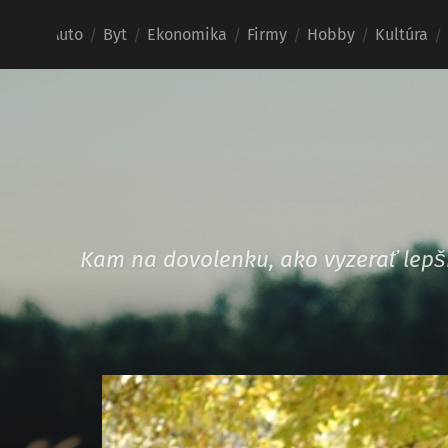
Auto
Byt
Ekonomika
Firmy
Hobby
Kultúra
Kam na dovolenku, ako vyzerať lepši