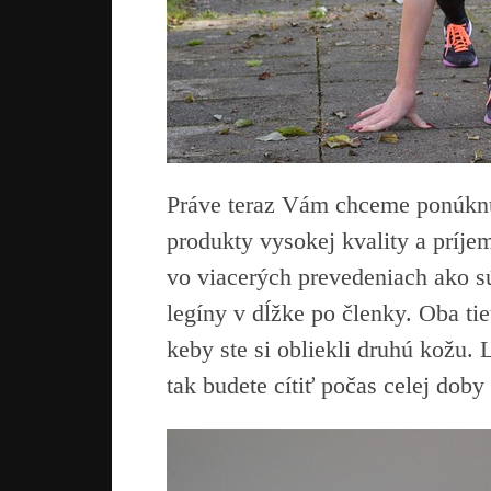
Práve teraz Vám chceme ponúknuť 
produkty vysokej kvality a príj
vo viacerých prevedeniach ako sú 
legíny v dĺžke po členky. Oba ti
keby ste si obliekli druhú kožu. 
tak budete cítiť počas celej doby