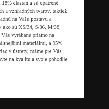
a 18% elastan a sú opatrené
h a vzhľadných tvarov, taktiež
sadnú na Vašu postavu a
áv ako sú XS/34, S/36, M/38,
e Vás vyrábané priamo na
litnejšími materiálmi, a 95%
iac v ústrety, máme pre Vás
vte na kvalitu a svoje pohodlie