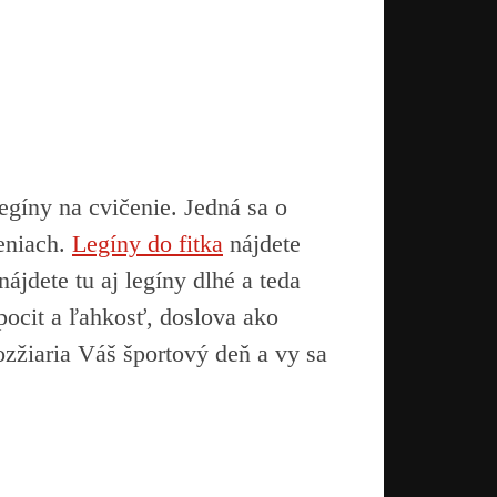
egíny na cvičenie. Jedná sa o
eniach.
Legíny do fitka
nájdete
ájdete tu aj legíny dlhé a teda
pocit a ľahkosť, doslova ako
ozžiaria Váš športový deň a vy sa