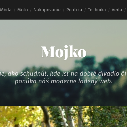
Móda
Moto
Nakupovanie
Politika
Technika
Veda
Mojko
e, ako schudnúť, kde ísť na dobré divadlo či
ponúka náš moderne ladený web.