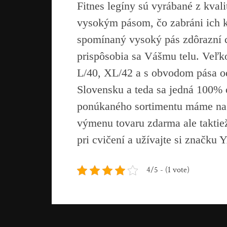
Fitnes legíny sú vyrábané z kval
vysokým pásom, čo zabráni ich k
spomínaný vysoký pás zdôrazní 
prispôsobia sa Vášmu telu. Veľko
L/40, XL/42 a s obvodom pása o
Slovensku a teda sa jedná 100% 
ponúkaného sortimentu máme na 
výmenu tovaru zdarma ale taktiež
pri cvičení a užívajte si značk
4/5 - (1 vote)