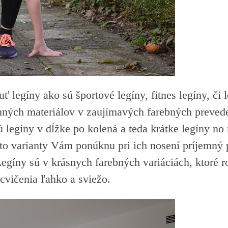
legíny ako sú športové legíny, fitnes legíny, či l
emných materiálov v zaujímavých farebných preved
legíny v dĺžke po kolená a teda krátke legíny no n
eto varianty Vám ponúknu pri ich nosení príjemný 
Legíny sú v krásnych farebných variáciách, ktoré r
 cvičenia ľahko a sviežo.