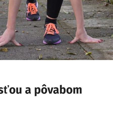
osťou a pôvabom