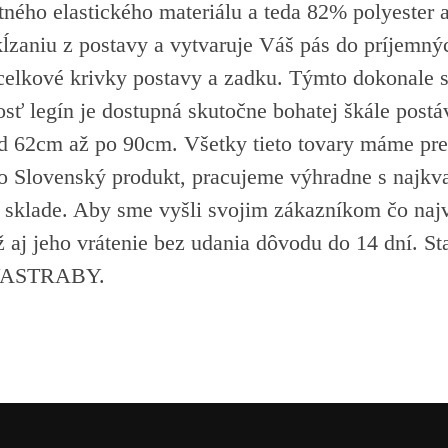
itného elastického materiálu a teda 82% polyester 
ĺzaniu z postavy a vytvaruje Váš pás do príjemnýc
celkové krivky postavy a zadku. Týmto dokonale 
sť legín je dostupná skutočne bohatej škále post
d 62cm až po 90cm. Všetky tieto tovary máme pr
o Slovenský produkt, pracujeme výhradne s najkva
sklade. Aby sme vyšli svojim zákazníkom čo najv
 aj jeho vrátenie bez udania dôvodu do 14 dní. Sta
u YASTRABY.