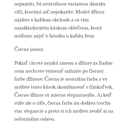
nepamäti. Sú neutrálnou variantou dámsky
riflí, ktorými nič nepokazíte. Modré džínsy
nájdete v každom obchode a sú tým
najzákladnej#ím kúskom oblečenia, ktorý
môžeme nájsť v šatníku u každej ženy.
Čierne jeansy.
Pokiaľ chcete nejakú zmenu a džínsy za žiadnu
cenu nechcete vymeniť siahnite po čiernej
farbe džínsov. Čierna je neutrálna farba a vy
môžete tento kúsok skombinovať s čímkoľvek.
Čierne džínsy sú mierne elegantnejšie. Aj keď
stále ide o rifle, čierna farba im dodáva trochu
viac elegancie a preto si ich môžete zvoliť aj na
neformálnu oslavu.