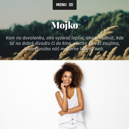
MENU
Mojko
Kam na dovolenku, ako vyzerať lepšie, ako schudnúť, kde
ísť na dobré divadlo či do kina, všetko čo vás zaujíma,
vám ponúka náš moderne ladený web.