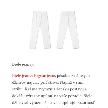
Biele jeansy.
Biele jeansy Bigstarjeans
pôsobia z dámsych
džínsov najviac príťažlivo. Najmä v slim
strihu. Krásne zvýraznia ženskú postavu a
dokážu výrazne upútať na vaše pozadie. Biele
džínsy sú výraznejšie a viac upútajú pozornosť