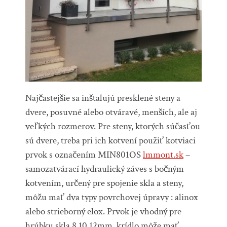
Najčastejšie sa inštalujú presklené steny a
dvere, posuvné alebo otváravé, menších, ale aj
veľkých rozmerov. Pre steny, ktorých súčasťou
sú dvere, treba pri ich kotvení použiť kotviaci
prvok s označením MIN801OS
lmmont.sk
–
samozatvárací hydraulický záves s bočným
kotvením, určený pre spojenie skla a steny,
môžu mať dva typy povrchovej úpravy : alinox
alebo strieborný elox.
Prvok je vhodný pre
hrúbku skla 8,10,12mm, krídlo môže mať