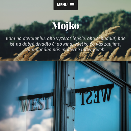
MENU
Mojko
Kam na dovolenku, ako vyzerať lepšie, ako schudnúť, kde
ísť na dobré divadlo či do kina, všetko čo vás zaujíma,
vám ponúka náš moderne ladený web.