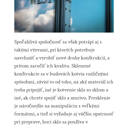
Spoľahlivá spoločnosť sa však potrápi aj s
takými výzvami, pri ktorých potrebuje
navrhnúť a vyrobiť nové druhy konštrukcií, a
pritom zaručiť ich kvalitu. Sklenené
konštrukcie sa v budovách kotvia rozličnými
spôsobmi, závisí to od toho, na aký materiál ich
treba pripojiť, iné je kotvenie skla so sklom a
iné, ak chcete spojiť sklo a murivo. Presklenie
je náročnejšie na manipuláciu s veľkými
formátmi, a tiež si vyžaduje aj väčšiu opatrnosť
pri preprave, hoci sklo sa používa v